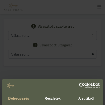
1
Választott szakterület
Válasszon...
2
Választott vizsgálat
Válasszon...
Beleegyezés
Részletek
A sütikről