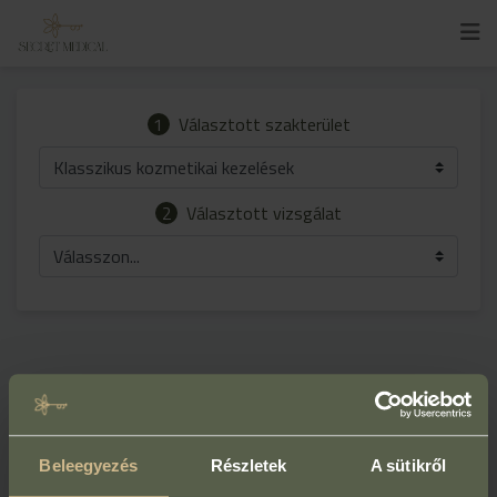
1
Választott szakterület
Klasszikus kozmetikai kezelések
2
Választott vizsgálat
Válasszon...
Beleegyezés
Részletek
A sütikről