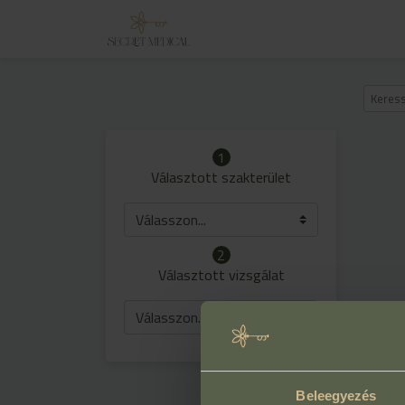
1
Választott szakterület
Válasszon...
2
Választott vizsgálat
Válasszon...
Beleegyezés