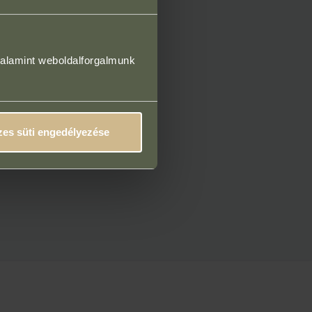
valamint weboldalforgalmunk
es süti engedélyezése