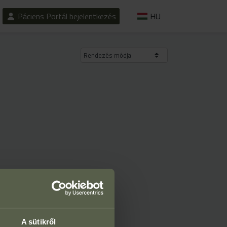
Páciens Portál bejelentkezés
HU
Rendezés módja
A sütikről