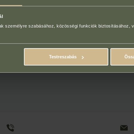
ál
mak személyre szabásához, közösségi funkciók biztosításához, 
Testreszabás
Össz