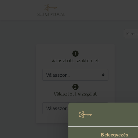
1
Választott szakterület
Válasszon...
2
Választott vizsgálat
Válasszon...
Beleegyezés