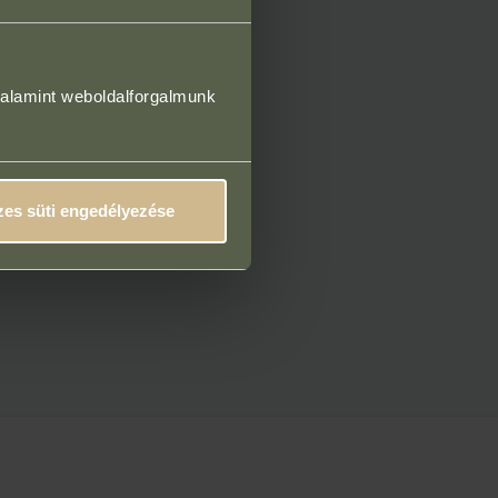
valamint weboldalforgalmunk
es süti engedélyezése