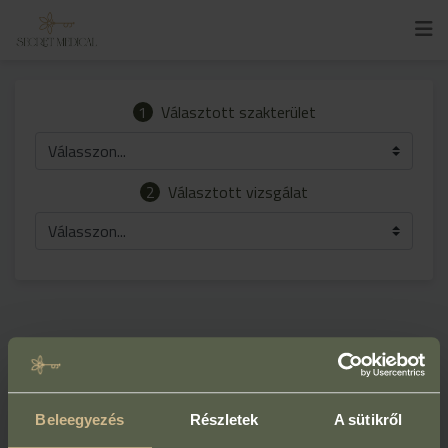
1
Választott szakterület
Válasszon...
2
Választott vizsgálat
Válasszon...
Beleegyezés
Részletek
A sütikről