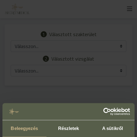
1
Választott szakterület
Válasszon...
2
Választott vizsgálat
Válasszon...
Beleegyezés
Részletek
A sütikről