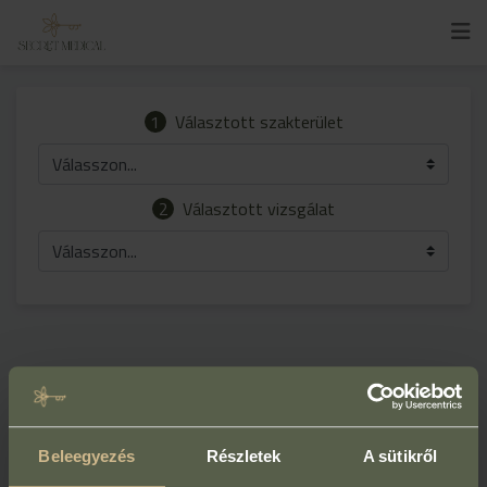
1
Választott szakterület
Válasszon...
2
Választott vizsgálat
Válasszon...
Beleegyezés
Részletek
A sütikről