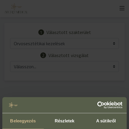
1
Választott szakterület
Orvosesztétikai kezelések
2
Választott vizsgálat
Válasszon...
Beleegyezés
Részletek
A sütikről