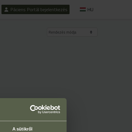
Páciens Portál bejelentkezés
HU
Rendezés módja
A sütikről