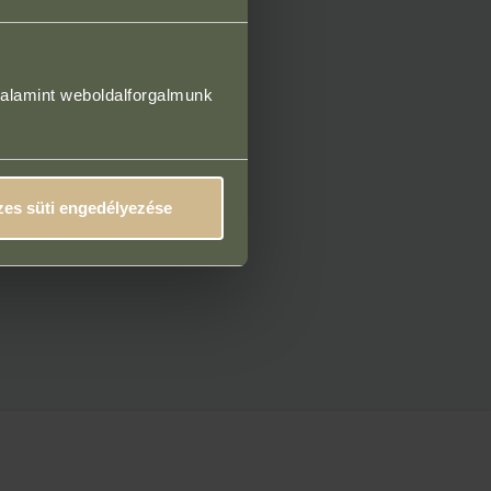
valamint weboldalforgalmunk
es süti engedélyezése