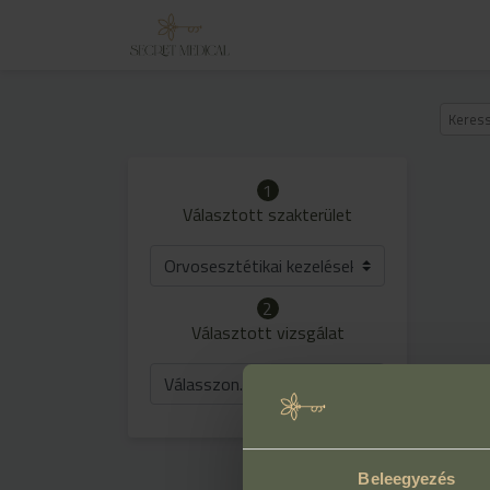
1
Választott szakterület
Orvosesztétikai kezelések
2
Választott vizsgálat
Válasszon...
Beleegyezés