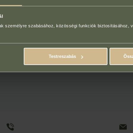
ál
mak személyre szabásához, közösségi funkciók biztosításához, 
Testreszabás
Össz