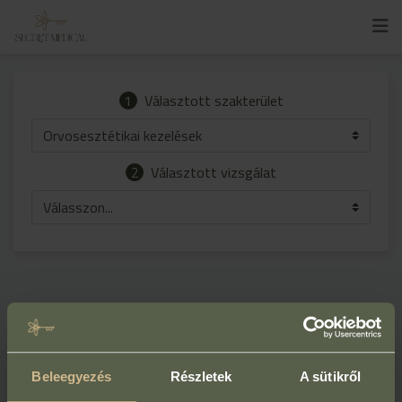
1
Választott szakterület
Orvosesztétikai kezelések
2
Választott vizsgálat
Válasszon...
Beleegyezés
Részletek
A sütikről