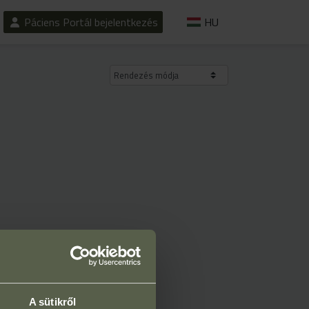
Páciens Portál bejelentkezés
HU
Rendezés módja
A sütikről