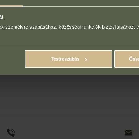
ál
mak személyre szabásához, közösségi funkciók biztosításához, 
Testreszabás
Össz