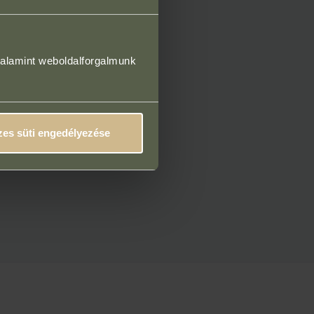
valamint weboldalforgalmunk
es süti engedélyezése