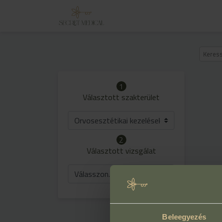
1
Választott szakterület
Orvosesztétikai kezelések
2
Választott vizsgálat
Válasszon...
Beleegyezés