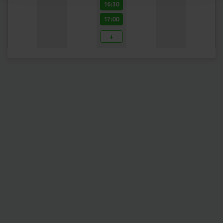
16:30
17:00
+