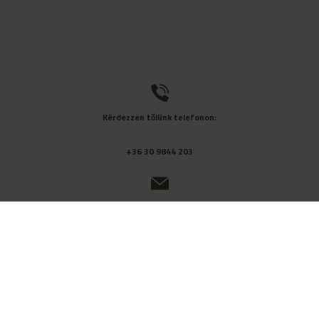
Kérdezzen tőlünk telefonon:
+36 30 9844 203
Küldjön nekünk üzenetet:
recepcio@secretmedical.hu