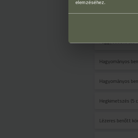
és elhelyezkedést
elemzéséhez.
Faggyúciszta (athe
Faggyúciszta (athe
Hagyományos benő
Hagyományos benő
Hegkimetszés (5 c
Lézeres benőtt kö