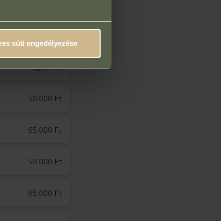
55 000 Ft
es süti engedélyezése
Egyedi ár
50 000 Ft
65 000 Ft
59 000 Ft
65 000 Ft