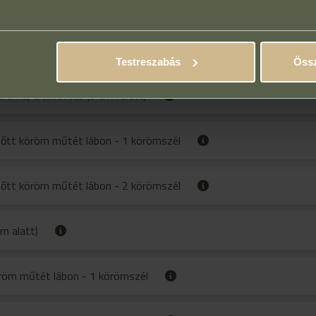
ől függően
roma) eltávolítás (5cm alatt)
Testreszabás
Össz
roma) eltávolítás (5 cm felett)
tt köröm műtét lábon - 1 körömszél
tt köröm műtét lábon - 2 körömszél
m alatt)
röm műtét lábon - 1 körömszél